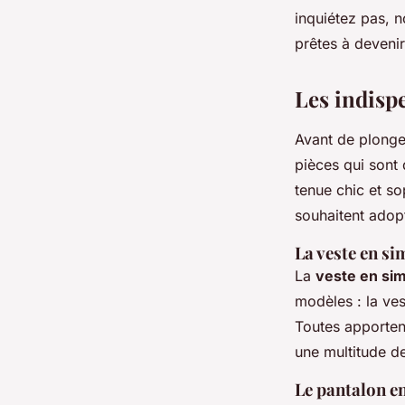
inquiétez pas, n
prêtes à devenir
Malo
•
20 mai 2024
•
7 min de lecture
Les indisp
Avant de plonger
pièces qui sont
tenue chic et so
souhaitent adopte
La veste en sim
La
veste en simi
modèles : la ves
Toutes apporten
une multitude de
Le pantalon en