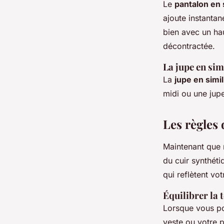
Le
pantalon en s
ajoute instantan
bien avec un hau
décontractée.
La jupe en sim
La
jupe en simil
midi ou une jupe
Les règles 
Maintenant que 
du cuir synthéti
qui reflètent vot
Équilibrer la 
Lorsque vous por
veste ou votre p