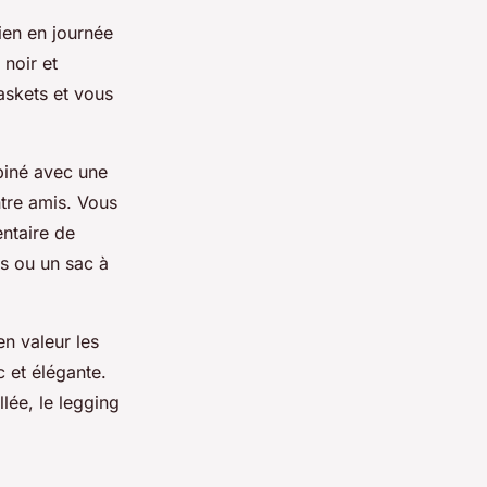
ien en journée
 noir et
askets et vous
mbiné avec une
ntre amis. Vous
ntaire de
es ou un sac à
en valeur les
c et élégante.
lée, le legging