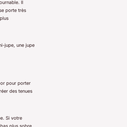
ournable. Il
se porte très
plus
ni-jupe, une jupe
or pour porter
créer des tenues
e. Si votre
 bas plus sobre.