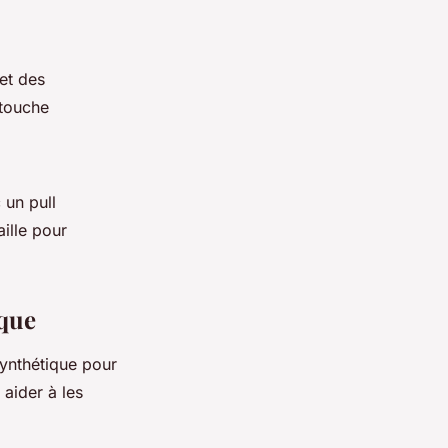
et des
 touche
un pull
ille pour
ique
synthétique pour
 aider à les