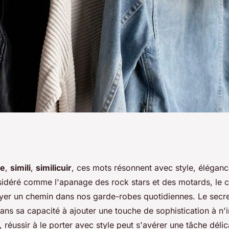
chniques pour
ue
,
simili
,
similicuir
, ces mots résonnent avec style, éléganc
déré comme l'apanage des rock stars et des motards, le cu
s en cuir
rayer un chemin dans nos garde-robes quotidiennes. Le secr
ans sa capacité à ajouter une touche de sophistication à n'
le?
, réussir à le porter avec style peut s'avérer une tâche déli