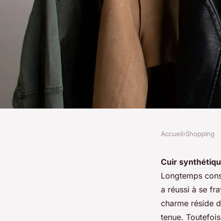
Accueil
›
Shopping
SHOPPING
Quelles sont les te
Cuir synthétiq
Longtemps consi
porter des vêtement
a réussi à se f
charme réside d
synthétique avec sty
tenue. Toutefois