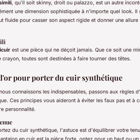
imili
, qu'il soit skinny, droit ou palazzo, est un autre incont
ément une dimension sophistiquée à n'importe quel look. Il 
t fluide pour casser son aspect rigide et donner une allure 
ili
icuir
est une pièce qui ne déçoit jamais. Que ce soit une mi
 crayon, toutes sont destinées à faire tourner des têtes.
d'or pour porter du cuir synthétique
nous connaissons les indispensables, passons aux règles d'
que. Ces principes vous aideront à éviter les faux pas et à 
re personnalité.
tenue
tez du cuir synthétique, l'astuce est d'équilibrer votre tenu
antalon en cuir est la pièce forte, optez pour un haut ou un