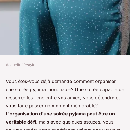
Accueil
›
Lifestyle
LIFESTYLE
Quels sont les meilleurs
Vous êtes-vous déjà demandé comment organiser
une soirée pyjama inoubliable? Une soirée capable de
conseils pour organiser une
resserrer les liens entre vos amies, vous détendre et
soirée pyjama relaxante entre
vous faire passer un moment mémorable?
copines?
L'organisation d'une soirée pyjama peut être un
véritable défi
, mais avec quelques astuces, vous
Malo
•
20 mai 2024
•
5 min de lecture