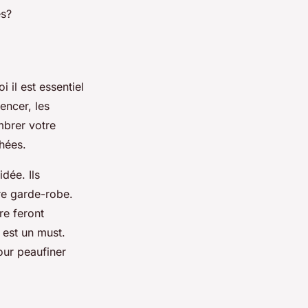
es?
 il est essentiel
encer, les
mbrer votre
hées.
dée. Ils
re garde-robe.
re feront
 est un must.
our peaufiner