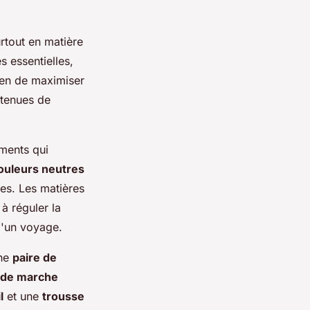
rtout en matière
 essentielles,
yen de maximiser
 tenues de
ments qui
ouleurs neutres
es. Les matières
 réguler la
d'un voyage.
une
paire de
 de marche
l
et une
trousse