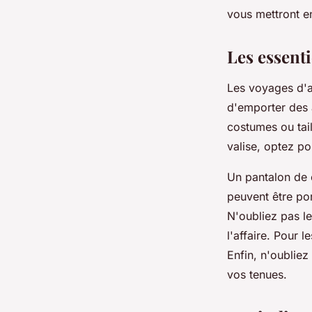
Malo
•
20 mai 2024
•
7 min de lecture
vous mettront en
Les essenti
Les voyages d'af
d'emporter des a
costumes ou tai
valise, optez p
Un pantalon de c
peuvent être po
N'oubliez pas l
l'affaire. Pour 
Enfin, n'oubliez
vos tenues.