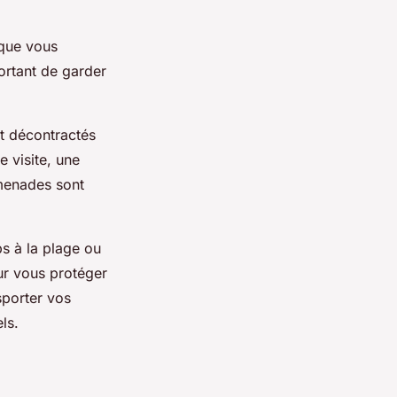
 que vous
ortant de garder
et décontractés
e visite, une
menades sont
s à la plage ou
our vous protéger
sporter vos
ls.