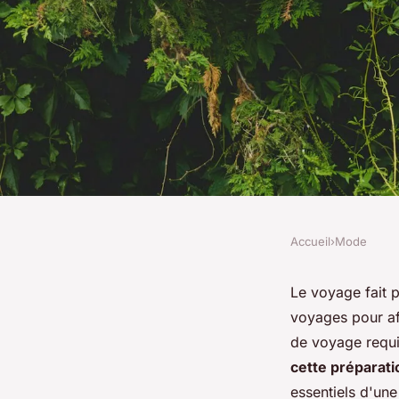
Accueil
›
Mode
MODE
Quels sont les essen
Le voyage fait p
voyages pour af
robe de voyage?
de voyage requi
cette préparati
essentiels d'un